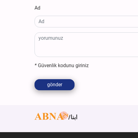
Ad
*
Güvenlik kodunu giriniz
gönder
ابنا