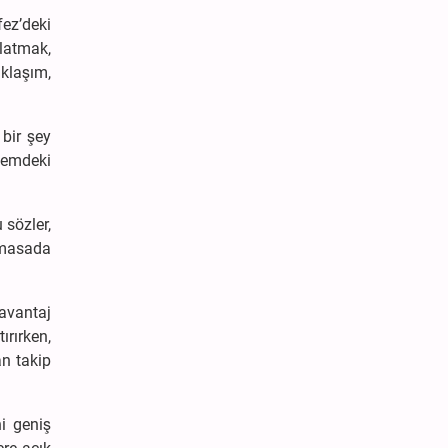
fez’deki
latmak,
aklaşım,
bir şey
önemdeki
 sözler,
n masada
avantaj
ırırken,
an takip
i geniş