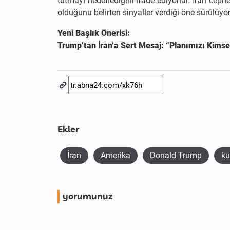
tutmayı hedeflediğini ifade ediyorlar. İran ce
olduğunu belirten sinyaller verdiği öne sürülüyor
Yeni Başlık Önerisi:
Trump’tan İran’a Sert Mesaj: “Planımızı Kimse
Ekler
İran
Amerika
Donald Trump
ku
yorumunuz