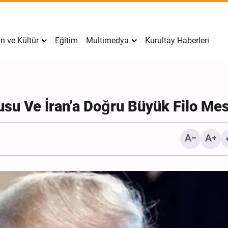
n ve Kültür
Eğitim
Multimedya
Kurultay Haberleri
usu Ve İran’a Doğru Büyük Filo Mes
İran’da Tekfirci Örgütlere Darbe: 4
Foto / İlam’da Hüseyni Er
Hücre Çökertildi, 15 Kişi
Ziyaretçilerine Gece Gün
Gözaltına Alındı
Hizmet Sunumu