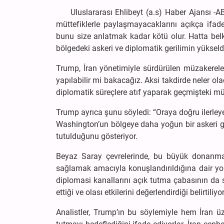
Uluslararası Ehlibeyt (a.s) Haber Ajansı -ABNA
müttefiklerle paylaşmayacaklarını açıkça ifad
bunu size anlatmak kadar kötü olur. Hatta belki
bölgedeki askeri ve diplomatik gerilimin yükseld
Trump, İran yönetimiyle sürdürülen müzakerele
yapılabilir mi bakacağız. Aksi takdirde neler o
diplomatik süreçlere atıf yaparak geçmişteki m
Trump ayrıca şunu söyledi: “Oraya doğru ilerleye
Washington’un bölgeye daha yoğun bir askeri gü
tutulduğunu gösteriyor.
Beyaz Saray çevrelerinde, bu büyük donanma
sağlamak amacıyla konuşlandırıldığına dair yoru
diplomasi kanallarını açık tutma çabasının da s
ettiği ve olası etkilerini değerlendirdiği belirtiliyor
Analistler, Trump’ın bu söylemiyle hem İran ü