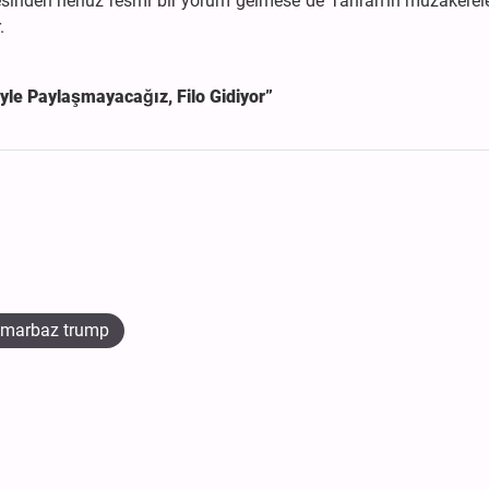
phesinden henüz resmi bir yorum gelmese de Tahran’ın müzakerel
.
yle Paylaşmayacağız, Filo Gidiyor”
marbaz trump