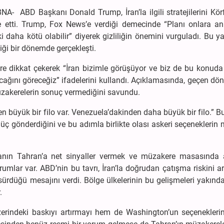
- ABD Başkanı Donald Trump, İran’la ilgili stratejilerini Kör
e etti. Trump, Fox News’e verdiği demecinde “Planı onlara an
 daha kötü olabilir” diyerek gizliliğin önemini vurguladı. Bu y
iği bir dönemde gerçekleşti.
re dikkat çekerek “İran bizimle görüşüyor ve biz de bu konuda 
lacağını göreceğiz” ifadelerini kullandı. Açıklamasında, geçen d
üzakerelerin sonuç vermediğini savundu.
n büyük bir filo var. Venezuela’dakinden daha büyük bir filo.” Bu
ç gönderdiğini ve bu adımla birlikte olası askeri seçenekleri
nın Tahran’a net sinyaller vermek ve müzakere masasında 
mlar var. ABD’nin bu tavrı, İran’la doğrudan çatışma riskini art
ürdüğü mesajını verdi. Bölge ülkelerinin bu gelişmeleri yakınd
.
zerindeki baskıyı artırmayı hem de Washington’un seçeneklerin