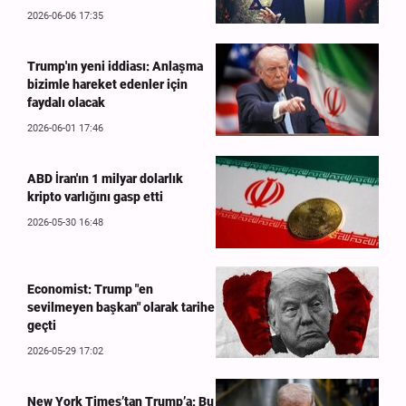
2026-06-06 17:35
Trump'ın yeni iddiası: Anlaşma
bizimle hareket edenler için
faydalı olacak
2026-06-01 17:46
ABD İran'ın 1 milyar dolarlık
kripto varlığını gasp etti
2026-05-30 16:48
Economist: Trump "en
sevilmeyen başkan" olarak tarihe
geçti
2026-05-29 17:02
New York Times’tan Trump’a: Bu