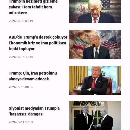
Trump'ın hezimeti gizleme
çabası: Hem tehdit hem
müzakere
2026-05-19 07:19
ABD’de Trump’a destek çöküyor:
Ekonomik kriz ve İran politikası
tepki topluyor
2026-05-18 17:40
Trump: Çin, İran petrolünü
almaya devam edecek
2026-05-15 08:55
Siyonist medyadan Trump’a
‘başarısız’ damgası
2026-05-11 17:03