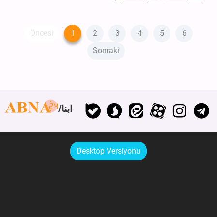
Öncesi
1
2
3
4
5
6
Sonraki
ابنا
Desktop Versiyonu