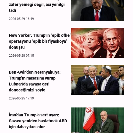
zafer yemeği değil, acı yenilgi
tadı
2026-05-29 16:49
New Yorker: Trump’ın ‘epik öfke’
operasyonu ‘epik bir fiyaskoya’
dönüştü
2026-05-28 07:15
Ben-Gvir'den Netanyahu'ya:
Trump'ın masasına vurup
Lübnan'da savaşa geri
döneceğimizi söyle
2026-05-25 17:19
İran’dan Trump’a sert uyarı:
Savaşı yeniden başlatmak ABD
için daha yıkıcı olur