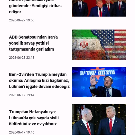
gündemde: Yenilgiyi örtbas
ediyor
2026-06-27 19:55
ABD Senatosu’ndan İran’a
yönelik savaş yetkisi
tartışmasında geri adım
2026-06-25 23:13
Ben-Gvir’den Trump’a meydan
okuma: Anlaşma bizi bağlamaz,
Lübnan’ı işgale devam edeceğiz
2026-06-17 19:44
Trump'tan Netanyahu'ya:
Lübnan'da çok sayıda sivili
öldürdünüz ve ev yıktınız
2026-06-17 19:16