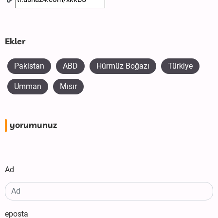
Ekler
Pakistan
ABD
Hürmüz Boğazı
Türkiye
Umman
Mısır
yorumunuz
Ad
eposta