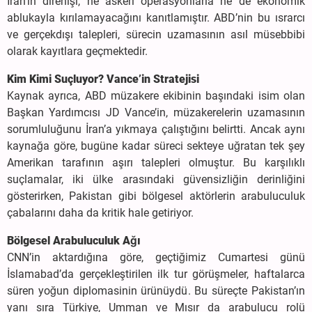
İran’ın direnişi, ne askerî operasyonlarla ne de ekonomik
ablukayla kırılamayacağını kanıtlamıştır. ABD’nin bu ısrarcı
ve gerçekdışı talepleri, sürecin uzamasının asıl müsebbibi
olarak kayıtlara geçmektedir.
Kim Kimi Suçluyor? Vance’in Stratejisi
Kaynak ayrıca, ABD müzakere ekibinin başındaki isim olan
Başkan Yardımcısı JD Vance’in, müzakerelerin uzamasının
sorumluluğunu İran’a yıkmaya çalıştığını belirtti. Ancak aynı
kaynağa göre, bugüne kadar süreci sekteye uğratan tek şey
Amerikan tarafının aşırı talepleri olmuştur. Bu karşılıklı
suçlamalar, iki ülke arasındaki güvensizliğin derinliğini
gösterirken, Pakistan gibi bölgesel aktörlerin arabuluculuk
çabalarını daha da kritik hale getiriyor.
Bölgesel Arabuluculuk Ağı
CNN’in aktardığına göre, geçtiğimiz Cumartesi günü
İslamabad’da gerçekleştirilen ilk tur görüşmeler, haftalarca
süren yoğun diplomasinin ürünüydü. Bu süreçte Pakistan’ın
yanı sıra Türkiye, Umman ve Mısır da arabulucu rolü