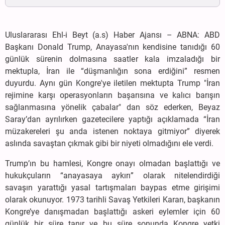
Uluslararası Ehl-i Beyt (a.s) Haber Ajansı – ABNA: ABD
Başkanı Donald Trump, Anayasa'nın kendisine tanıdığı 60
günlük sürenin dolmasına saatler kala imzaladığı bir
mektupla, İran ile “düşmanlığın sona erdiğini” resmen
duyurdu. Aynı gün Kongre'ye iletilen mektupta Trump "İran
rejimine karşı operasyonların başarısına ve kalıcı barışın
sağlanmasına yönelik çabalar" dan söz ederken, Beyaz
Saray’dan ayrılırken gazetecilere yaptığı açıklamada “İran
müzakereleri şu anda istenen noktaya gitmiyor” diyerek
aslında savaştan çıkmak gibi bir niyeti olmadığını ele verdi.
Trump’ın bu hamlesi, Kongre onayı olmadan başlattığı ve
hukukçuların “anayasaya aykırı” olarak nitelendirdiği
savaşın yarattığı yasal tartışmaları baypas etme girişimi
olarak okunuyor. 1973 tarihli Savaş Yetkileri Kararı, başkanın
Kongre’ye danışmadan başlattığı askeri eylemler için 60
günlük bir süre tanır ve bu süre sonunda Kongre yetki