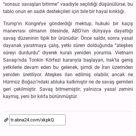
“sonsuz savaşları bitirme” vaadiyle seçildiği düşünülürse, bu
tablo onun en sadık destekçileri için bile bir hayal kırıklığı.
Trump’ın Kongre’ye gönderdiği mektup, hukuki bir kaçış
manevrası olmanın ötesinde, ABD’nin dünyaya dayattığı
savaş düzeninin tipik bir ürünüdür: Önce saldır, sonra yasal
dayanak yaratmaya çalış, yetki süren dolduğunda “ateşkes
süreyi durdurdu” diyerek kuralı yeniden yorumla. Vietnam
Savaşı’nda Tonkin Körfezi kararıyla başlayan, Irak’ta geniş
yetkilerle devam eden bu gelenek, şimdi de İran üzerinden
yeniden üretiliyor. Ateşkes ilan edilmiş olabilir, ancak ne
Hürmüz Boğazı’ndaki abluka kalkmıştır ne de savaş gemileri
geri çekilmiştir. Savaş bitmemiştir; yalnızca yasal zemini
kaymış, yeni bir kılıfa bürünmüştür.