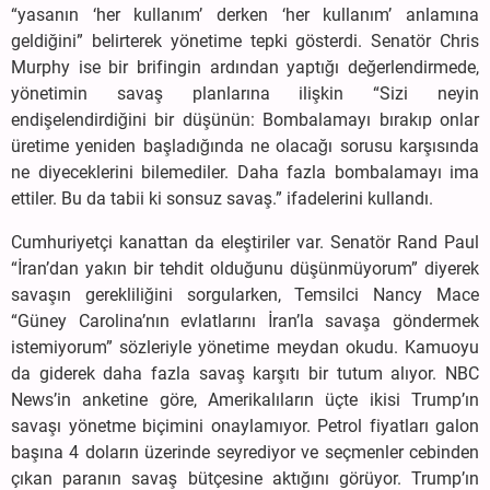
“yasanın ‘her kullanım’ derken ‘her kullanım’ anlamına
geldiğini” belirterek yönetime tepki gösterdi. Senatör Chris
Murphy ise bir brifingin ardından yaptığı değerlendirmede,
yönetimin savaş planlarına ilişkin “Sizi neyin
endişelendirdiğini bir düşünün: Bombalamayı bırakıp onlar
üretime yeniden başladığında ne olacağı sorusu karşısında
ne diyeceklerini bilemediler. Daha fazla bombalamayı ima
ettiler. Bu da tabii ki sonsuz savaş.” ifadelerini kullandı.
Cumhuriyetçi kanattan da eleştiriler var. Senatör Rand Paul
“İran’dan yakın bir tehdit olduğunu düşünmüyorum” diyerek
savaşın gerekliliğini sorgularken, Temsilci Nancy Mace
“Güney Carolina’nın evlatlarını İran’la savaşa göndermek
istemiyorum” sözleriyle yönetime meydan okudu. Kamuoyu
da giderek daha fazla savaş karşıtı bir tutum alıyor. NBC
News’in anketine göre, Amerikalıların üçte ikisi Trump’ın
savaşı yönetme biçimini onaylamıyor. Petrol fiyatları galon
başına 4 doların üzerinde seyrediyor ve seçmenler cebinden
çıkan paranın savaş bütçesine aktığını görüyor. Trump’ın