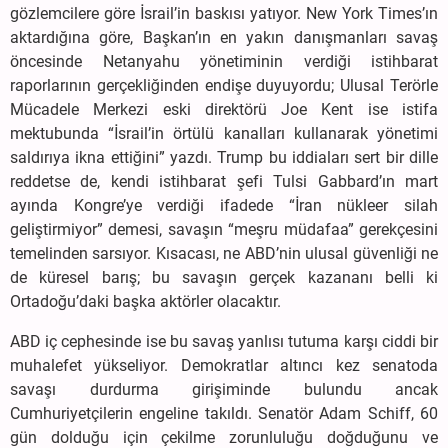
gözlemcilere göre İsrail’in baskısı yatıyor. New York Times’ın
aktardığına göre, Başkan’ın en yakın danışmanları savaş
öncesinde Netanyahu yönetiminin verdiği istihbarat
raporlarının gerçekliğinden endişe duyuyordu; Ulusal Terörle
Mücadele Merkezi eski direktörü Joe Kent ise istifa
mektubunda “İsrail’in örtülü kanalları kullanarak yönetimi
saldırıya ikna ettiğini” yazdı. Trump bu iddiaları sert bir dille
reddetse de, kendi istihbarat şefi Tulsi Gabbard’ın mart
ayında Kongre’ye verdiği ifadede “İran nükleer silah
geliştirmiyor” demesi, savaşın “meşru müdafaa” gerekçesini
temelinden sarsıyor. Kısacası, ne ABD’nin ulusal güvenliği ne
de küresel barış; bu savaşın gerçek kazananı belli ki
Ortadoğu’daki başka aktörler olacaktır.
ABD iç cephesinde ise bu savaş yanlısı tutuma karşı ciddi bir
muhalefet yükseliyor. Demokratlar altıncı kez senatoda
savaşı durdurma girişiminde bulundu ancak
Cumhuriyetçilerin engeline takıldı. Senatör Adam Schiff, 60
gün dolduğu için çekilme zorunluluğu doğduğunu ve