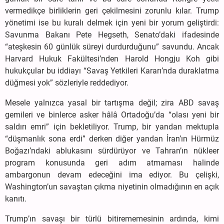
vermedikçe birliklerin geri çekilmesini zorunlu kılar. Trump
yönetimi ise bu kuralı delmek için yeni bir yorum geliştirdi:
Savunma Bakanı Pete Hegseth, Senato’daki ifadesinde
“ateşkesin 60 günlük süreyi durdurduğunu” savundu. Ancak
Harvard Hukuk Fakültesi’nden Harold Hongju Koh gibi
hukukçular bu iddiayı “Savaş Yetkileri Kararı’nda duraklatma
düğmesi yok” sözleriyle reddediyor.
Mesele yalnızca yasal bir tartışma değil; zira ABD savaş
gemileri ve binlerce asker hâlâ Ortadoğu’da “olası yeni bir
saldırı emri” için bekletiliyor. Trump, bir yandan mektupla
“düşmanlık sona erdi” derken diğer yandan İran’ın Hürmüz
Boğazı’ndaki ablukasını sürdürüyor ve Tahran’ın nükleer
program konusunda geri adım atmaması halinde
ambargonun devam edeceğini ima ediyor. Bu çelişki,
Washington’un savaştan çıkma niyetinin olmadığının en açık
kanıtı.
Trump’ın savaşı bir türlü bitirememesinin ardında, kimi