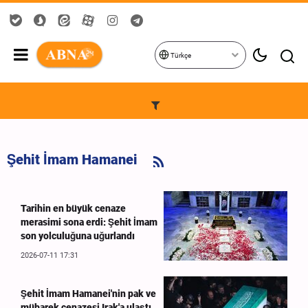
Türkçe
Şehit İmam Hamanei
Tarihin en büyük cenaze
merasimi sona erdi: Şehit İmam
son yolculuğuna uğurlandı
2026-07-11 17:31
Şehit İmam Hamanei'nin pak ve
mübarek cenazesi Irak'a ulaştı