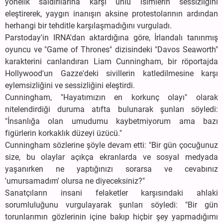
yönelik saldırılarına karşı ünlü isimlerin sessizliğini
eleştirerek, yaygın inanışın aksine protestolarının ardından
herhangi bir tehditle karşılaşmadığını vurguladı.
Parstoday'in IRNA'dan aktardığına göre, İrlandalı tanınmış
oyuncu ve "Game of Thrones" dizisindeki "Davos Seaworth"
karakterini canlandıran Liam Cunningham, bir röportajda
Hollywood'un Gazze'deki sivillerin katledilmesine karşı
eylemsizliğini ve sessizliğini eleştirdi.
Cunningham, "Hayatımızın en korkunç olayı" olarak
nitelendirdiği duruma atıfta bulunarak şunları söyledi:
"İnsanlığa olan umudumu kaybetmiyorum ama bazı
figürlerin korkaklık düzeyi üzücü."
Cunningham sözlerine şöyle devam etti: "Bir gün çocuğunuz
size, bu olaylar açıkça ekranlarda ve sosyal medyada
yaşanırken ne yaptığınızı sorarsa ve cevabınız
'umursamadım' olursa ne diyeceksiniz?"
Sanatçıların insani felaketler karşısındaki ahlaki
sorumluluğunu vurgulayarak şunları söyledi: "Bir gün
torunlarımın gözlerinin içine bakıp hiçbir şey yapmadığımı