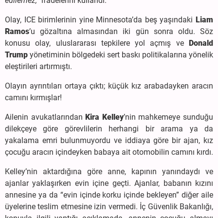
edilemez,”
ifadelerini kullandı.
Olay, ICE birimlerinin yine Minnesota’da beş yaşındaki
Liam
Ramos
’u gözaltına almasından iki gün sonra oldu. Söz
konusu olay, uluslararası tepkilere yol açmış ve
Donald
Trump
yönetiminin bölgedeki sert baskı politikalarına yönelik
eleştirileri artırmıştı.
Olayın ayrıntıları ortaya çıktı; küçük kız arabadayken aracın
camını kırmışlar!
Ailenin avukatlarından
Kira Kelley
’nin mahkemeye sunduğu
dilekçeye göre görevlilerin herhangi bir arama ya da
yakalama emri bulunmuyordu ve iddiaya göre bir ajan, kız
çocuğu aracın içindeyken babaya ait otomobilin camını kırdı.
Kelley’nin aktardığına göre anne, kapının yanındaydı ve
ajanlar yaklaşırken evin içine geçti. Ajanlar, babanın kızını
annesine ya da “evin içinde korku içinde bekleyen” diğer aile
üyelerine teslim etmesine izin vermedi. İç Güvenlik Bakanlığı,