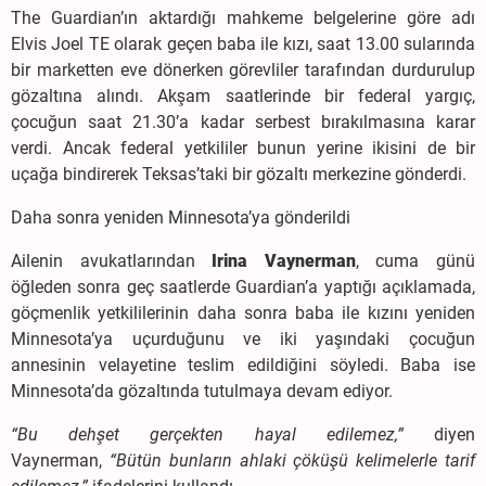
The Guardian’ın aktardığı mahkeme belgelerine göre adı
Elvis Joel TE olarak geçen baba ile kızı, saat 13.00 sularında
bir marketten eve dönerken görevliler tarafından durdurulup
gözaltına alındı. Akşam saatlerinde bir federal yargıç,
çocuğun saat 21.30’a kadar serbest bırakılmasına karar
verdi. Ancak federal yetkililer bunun yerine ikisini de bir
uçağa bindirerek Teksas’taki bir gözaltı merkezine gönderdi.
Daha sonra yeniden Minnesota’ya gönderildi
Ailenin avukatlarından
Irina Vaynerman
, cuma günü
öğleden sonra geç saatlerde Guardian’a yaptığı açıklamada,
göçmenlik yetkililerinin daha sonra baba ile kızını yeniden
Minnesota’ya uçurduğunu ve iki yaşındaki çocuğun
annesinin velayetine teslim edildiğini söyledi. Baba ise
Minnesota’da gözaltında tutulmaya devam ediyor.
“Bu dehşet gerçekten hayal edilemez,”
diyen
Vaynerman,
“Bütün bunların ahlaki çöküşü kelimelerle tarif