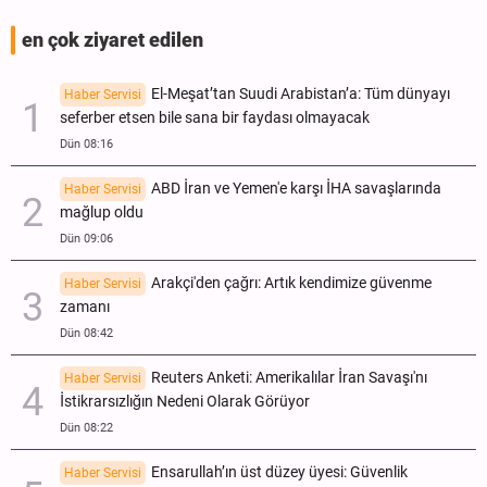
en çok ziyaret edilen
El-Meşat’tan Suudi Arabistan’a: Tüm dünyayı
Haber Servisi
seferber etsen bile sana bir faydası olmayacak
Dün 08:16
ABD İran ve Yemen'e karşı İHA savaşlarında
Haber Servisi
mağlup oldu
Dün 09:06
Arakçi'den çağrı: Artık kendimize güvenme
Haber Servisi
zamanı
Dün 08:42
Reuters Anketi: Amerikalılar İran Savaşı'nı
Haber Servisi
İstikrarsızlığın Nedeni Olarak Görüyor
Dün 08:22
Ensarullah’ın üst düzey üyesi: Güvenlik
Haber Servisi