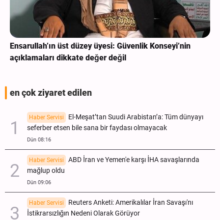
Ensarullah’ın üst düzey üyesi: Güvenlik Konseyi’nin
açıklamaları dikkate değer değil
en çok ziyaret edilen
El-Meşat’tan Suudi Arabistan’a: Tüm dünyayı
Haber Servisi
seferber etsen bile sana bir faydası olmayacak
Dün 08:16
ABD İran ve Yemen'e karşı İHA savaşlarında
Haber Servisi
mağlup oldu
Dün 09:06
Reuters Anketi: Amerikalılar İran Savaşı'nı
Haber Servisi
İstikrarsızlığın Nedeni Olarak Görüyor