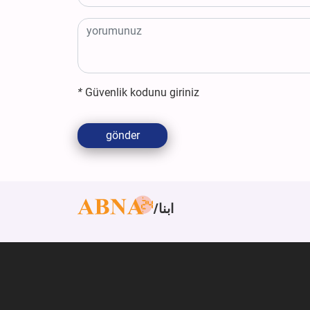
*
Güvenlik kodunu giriniz
gönder
ابنا