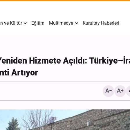
n ve Kültür
Eğitim
Multimedya
Kurultay Haberleri
eniden Hizmete Açıldı: Türkiye–İr
ti Artıyor
İran’da Tekfirci Örgütlere
Hücre Çökertildi, 15 Kişi
Gözaltına Alındı