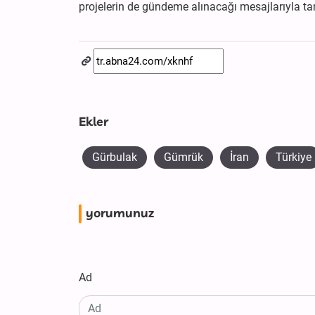
projelerin de gündeme alınacağı mesajlarıyla t
Ekler
Gürbulak
Gümrük
İran
Türkiye
yorumunuz
Ad