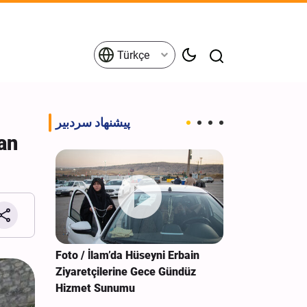
Türkçe
پیشنهاد سردبیر
an
 Darbe: 4
Foto / İlam’da Hüseyni Erbain
Foto / Bağdat’
Ziyaretçilerine Gece Gündüz
Anıtında Muk
Hizmet Sunumu
Türbesi Hizme