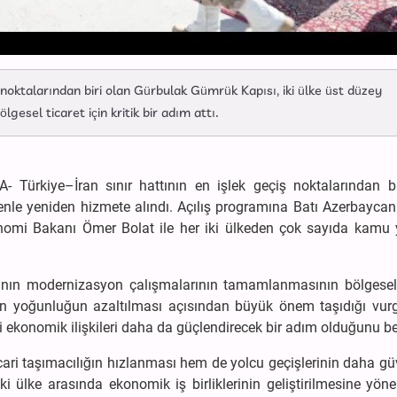
 noktalarından biri olan Gürbulak Gümrük Kapısı, iki ülke üst düzey
ölgesel ticaret için kritik bir adım attı.
A- Türkiye–İran sınır hattının en işlek geçiş noktalarından bi
nle yeniden hizmete alındı. Açılış programına Batı Azerbaycan 
omi Bakanı Ömer Bolat ile her iki ülkeden çok sayıda kamu ye
nın modernizasyon çalışmalarının tamamlanmasının bölgesel 
an yoğunluğun azaltılması açısından büyük önem taşıdığı vurg
daki ekonomik ilişkileri daha da güçlendirecek bir adım olduğunu bel
ari taşımacılığın hızlanması hem de yolcu geçişlerinin daha gü
iki ülke arasında ekonomik iş birliklerinin geliştirilmesine yöne