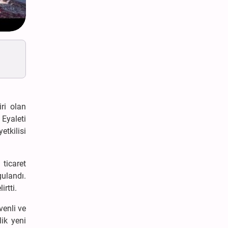
ri olan
Eyaleti
tkilisi
ticaret
ulandı.
irtti.
venli ve
lik yeni