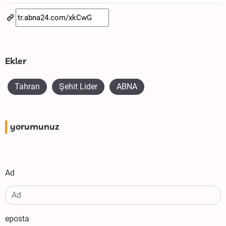
Ekler
Tahran
Şehit Lider
ABNA
yorumunuz
Ad
eposta