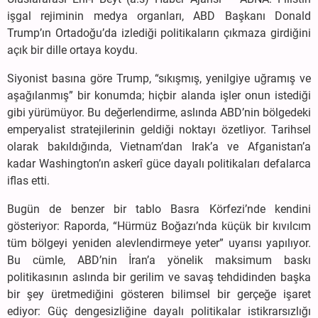
işgal rejiminin medya organları, ABD Başkanı Donald
Trump’ın Ortadoğu’da izlediği politikaların çıkmaza girdiğini
açık bir dille ortaya koydu.
Siyonist basına göre Trump, “sıkışmış, yenilgiye uğramış ve
aşağılanmış” bir konumda; hiçbir alanda işler onun istediği
gibi yürümüyor. Bu değerlendirme, aslında ABD’nin bölgedeki
emperyalist stratejilerinin geldiği noktayı özetliyor. Tarihsel
olarak bakıldığında, Vietnam’dan Irak’a ve Afganistan’a
kadar Washington’ın askerî güce dayalı politikaları defalarca
iflas etti.
Bugün de benzer bir tablo Basra Körfezi’nde kendini
gösteriyor: Raporda, “Hürmüz Boğazı’nda küçük bir kıvılcım
tüm bölgeyi yeniden alevlendirmeye yeter” uyarısı yapılıyor.
Bu cümle, ABD’nin İran’a yönelik maksimum baskı
politikasının aslında bir gerilim ve savaş tehdidinden başka
bir şey üretmediğini gösteren bilimsel bir gerçeğe işaret
ediyor: Güç dengesizliğine dayalı politikalar istikrarsızlığı