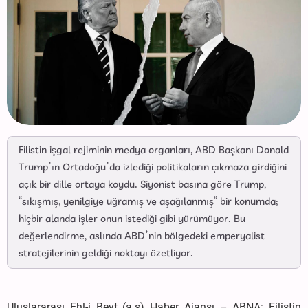
Filistin işgal rejiminin medya organları, ABD Başkanı Donald
Trump’ın Ortadoğu’da izlediği politikaların çıkmaza girdiğini
açık bir dille ortaya koydu. Siyonist basına göre Trump,
“sıkışmış, yenilgiye uğramış ve aşağılanmış” bir konumda;
hiçbir alanda işler onun istediği gibi yürümüyor. Bu
değerlendirme, aslında ABD’nin bölgedeki emperyalist
stratejilerinin geldiği noktayı özetliyor.
Uluslararası Ehl-i Beyt (a.s) Haber Ajansı – ABNA: Filistin