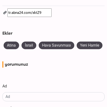
Ekler
Atina
İsrail
Hava Savunması
Yeni Hamle
yorumunuz
Ad