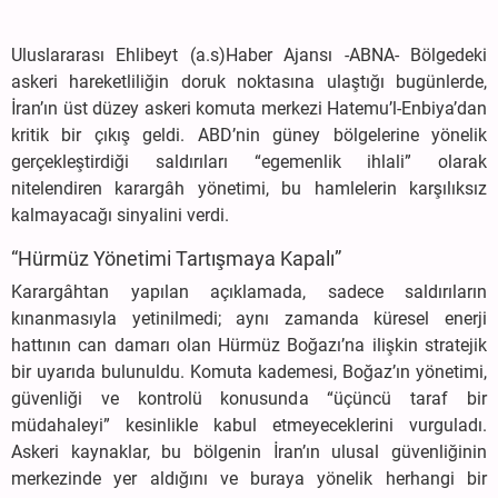
Uluslararası Ehlibeyt (a.s)Haber Ajansı -ABNA- Bölgedeki
askeri hareketliliğin doruk noktasına ulaştığı bugünlerde,
İran’ın üst düzey askeri komuta merkezi Hatemu’l-Enbiya’dan
kritik bir çıkış geldi. ABD’nin güney bölgelerine yönelik
gerçekleştirdiği saldırıları “egemenlik ihlali” olarak
nitelendiren karargâh yönetimi, bu hamlelerin karşılıksız
kalmayacağı sinyalini verdi.
“Hürmüz Yönetimi Tartışmaya Kapalı”
Karargâhtan yapılan açıklamada, sadece saldırıların
kınanmasıyla yetinilmedi; aynı zamanda küresel enerji
hattının can damarı olan Hürmüz Boğazı’na ilişkin stratejik
bir uyarıda bulunuldu. Komuta kademesi, Boğaz’ın yönetimi,
güvenliği ve kontrolü konusunda “üçüncü taraf bir
müdahaleyi” kesinlikle kabul etmeyeceklerini vurguladı.
Askeri kaynaklar, bu bölgenin İran’ın ulusal güvenliğinin
merkezinde yer aldığını ve buraya yönelik herhangi bir