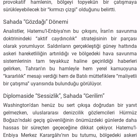
provokatif hamlenin, bölgeyi topyekün bir çatışmaya
sürükleyebilecek bir “kırmızı çizgi” olduğunu belirtti.
Sahada “Gözdağı” Dönemi
Analistler, Hatemu’l-Enbiya’nın bu çıkışını, İran’ın savunma
doktrinindeki “aktif caydırıcılık” stratejisinin bir parçası
olarak yorumluyor. Saldırıların gerçekleştiği güney hattında
askeri hareketliliğin artırıldığı ve bölgedeki hava savunma
sistemlerinin tam teyakkuz haline geçirildiği haberleri
gelirken, Tahran’ın bu hamleyle hem yerel kamuoyuna
“kararlılık” mesajı verdiği hem de Batılı müttefiklere “maliyetli
bir çatışma” uyarısında bulunduğu görülüyor.
Diplomaside “Sessizlik”, Sahada “Gerilim”
Washington’dan henüz bu sert çıkışa doğrudan bir yanıt
gelmezken, uluslararası denizcilik gözlemcileri Hürmüz
Boğazı’ndaki geçiş güvenliğinin önümüzdeki günlerde daha
hassas bir süreçten geçeceğine dikkat çekiyor. Hatemu’l-
Enbiya Merkez Karargâhı’nın bu tutumu, bölgedeki askeri