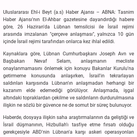
Uluslararası Ehl-i Beyt (a.s) Haber Ajansı – ABNA: Tasnim
Haber Ajansı'nın El-Ahbar gazetesine dayandırdığı habere
göre, 26 Haziran'da Lübnan temsilcisi ile İsrail rejimi
arasında imzalanan "çerçeve anlaşması", yalnızca 10 gün
içinde İsrail rejimi tarafından onlarca kez ihlal edildi.
Kaynaklara göre, Lübnan Cumhurbaşkanı Joseph Avn ve
Başbakan Nevaf Selam, anlaşmanın mecliste
onaylanmamasını önlemek için konuyu Bakanlar Kurulu'na
getirmeme konusunda anlaşırken, İsrail'in tekrarlayan
saldırıları karşısında Lübnan'ın anlaşmadan herhangi bir
kazanım elde edemediği görülüyor. Anlaşmada, işgal
altındaki topraklardan çekilme ve saldırıların durdurulmasına
ilişkin ne sözlü bir güvence ne de somut bir süreç bulunuyor.
Haberde, dosyaya ilişkin saha araştırmalarının da geliştiği ve
İsrail düşmanının, Hizbullah'ı tasfiye etme fırsatı olduğu
gerekçesiyle ABD'nin Lübnan'a karşı askeri operasyonları