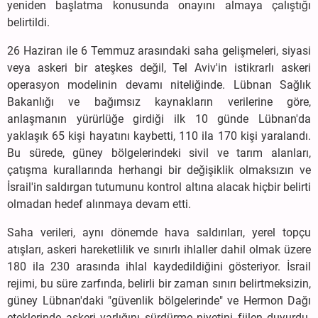
yeniden başlatma konusunda onayını almaya çalıştığı
belirtildi.
26 Haziran ile 6 Temmuz arasındaki saha gelişmeleri, siyasi
veya askeri bir ateşkes değil, Tel Aviv'in istikrarlı askeri
operasyon modelinin devamı niteliğinde. Lübnan Sağlık
Bakanlığı ve bağımsız kaynakların verilerine göre,
anlaşmanın yürürlüğe girdiği ilk 10 günde Lübnan'da
yaklaşık 65 kişi hayatını kaybetti, 110 ila 170 kişi yaralandı.
Bu sürede, güney bölgelerindeki sivil ve tarım alanları,
çatışma kurallarında herhangi bir değişiklik olmaksızın ve
İsrail'in saldırgan tutumunu kontrol altına alacak hiçbir belirti
olmadan hedef alınmaya devam etti.
Saha verileri, aynı dönemde hava saldırıları, yerel topçu
atışları, askeri hareketlilik ve sınırlı ihlaller dahil olmak üzere
180 ila 230 arasında ihlal kaydedildiğini gösteriyor. İsrail
rejimi, bu süre zarfında, belirli bir zaman sınırı belirtmeksizin,
güney Lübnan'daki "güvenlik bölgelerinde" ve Hermon Dağı
eteklerinde askeri varlığını sürdürme niyetini fiilen duyurdu.