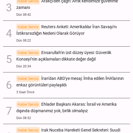
Arakçi'den çağrı: Artık kendimize güvenme
Haber Servisi
zamanı
Dün 08:42
Reuters Anketi: Amerikalılar İran Savaşı'nı
Haber Servisi
İstikrarsızlığın Nedeni Olarak Görüyor
Dün 08:22
Ensarullah’ın üst düzey üyesi: Güvenlik
Haber Servisi
Konseyi’nin açıklamaları dikkate değer değil
Dün 20:34
İran'dan ABD'ye mesaj: İmha edilen İHA'larının
Haber Servisi
enkaz görüntüleri paylaşıldı
3 Saat Önce
Ehlader Başkanı Akaras: İsrail ve Amerika
Haber Servisi
dışında düşmanımız yok, birlik olmalıyız
Dün 08:52
Irak Nuceba Hareketi Genel Sekreteri: Suudi
Haber Servisi