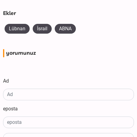
Ekler
Lübnan
İsrail
ABNA
yorumunuz
Ad
eposta