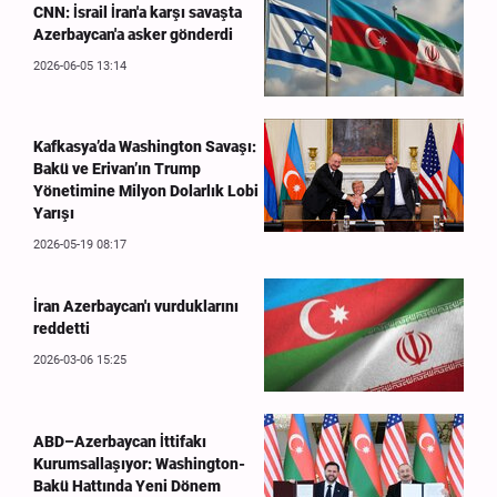
CNN: İsrail İran'a karşı savaşta
Azerbaycan'a asker gönderdi
2026-06-05 13:14
Kafkasya’da Washington Savaşı:
Bakü ve Erivan’ın Trump
Yönetimine Milyon Dolarlık Lobi
Yarışı
2026-05-19 08:17
İran Azerbaycan'ı vurduklarını
reddetti
2026-03-06 15:25
ABD–Azerbaycan İttifakı
Kurumsallaşıyor: Washington-
Bakü Hattında Yeni Dönem