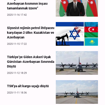
Azerbaycan kısmının inşası
tamamlanmak üzere"
2025-11-16 17:42
Siyonist rejimin petrol ihtiyacını
karşılayan 2 ülke: Kazakistan ve
Azerbaycan
2025-11-15 17:22
Türkiye’ye Giden Askeri Uçak
Gürcistan-Azerbaycan Sınırında
Düştü
2025-11-12 18:29
TSK'ya ait kargo uçağı düştü
2025-11-11 18:36