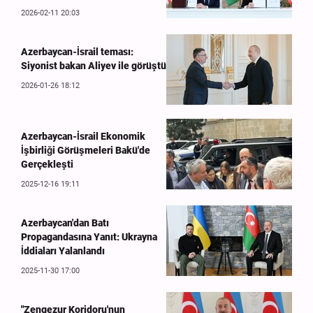
2026-02-11 20:03
Azerbaycan-İsrail teması:
Siyonist bakan Aliyev ile görüştü
2026-01-26 18:12
Azerbaycan-İsrail Ekonomik
İşbirliği Görüşmeleri Bakü'de
Gerçekleşti
2025-12-16 19:11
Azerbaycan'dan Batı
Propagandasına Yanıt: Ukrayna
İddiaları Yalanlandı
2025-11-30 17:00
"Zengezur Koridoru'nun