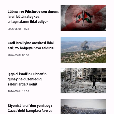
Lübnan ve Filistin'de son durum:
İsrail bütün ateşkes
anlaşmalarını ihlal ediyor
2026-05-08 15:21
Katil İsrail yine ateşkesi ihlal
etti: 25 bölgeye hava saldırısı
2026-05-07 06:58
İşgalci İsrail'in Lübnan'ın
güneyine düzenlediği
saldırılarda 7 şehit
2026-05-04 14:26
Siyonist İsrail'den yeni suç :
Gazze'deki kamplara fare ve