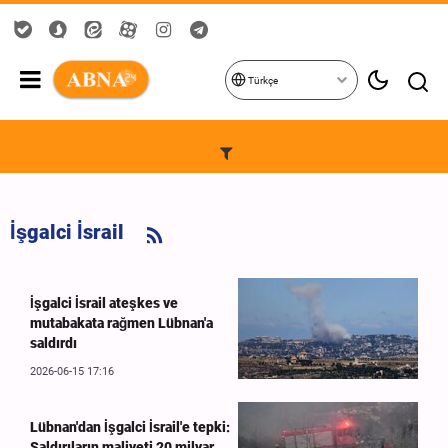
Türkçe
İşgalci İsrail
İşgalci İsrail ateşkes ve
mutabakata rağmen Lübnan'a
saldırdı
2026-06-15 17:16
Lübnan'dan İşgalci İsrail'e tepki:
Saldırıların maliyeti 20 milyar