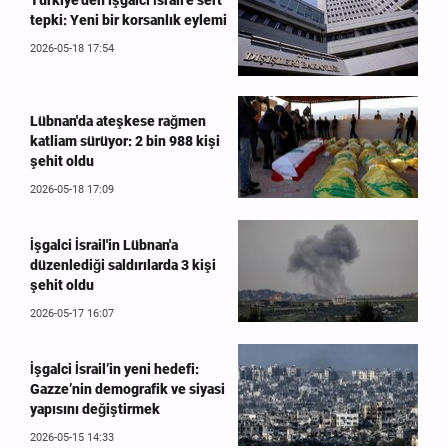
Türkiye'den işgalci İsrail'e sert
tepki: Yeni bir korsanlık eylemi
2026-05-18 17:54
Lübnan'da ateşkese rağmen
katliam sürüyor: 2 bin 988 kişi
şehit oldu
2026-05-18 17:09
İşgalci İsrail'in Lübnan'a
düzenlediği saldırılarda 3 kişi
şehit oldu
2026-05-17 16:07
İşgalci İsrail’in yeni hedefi:
Gazze’nin demografik ve siyasi
yapısını değiştirmek
2026-05-15 14:33