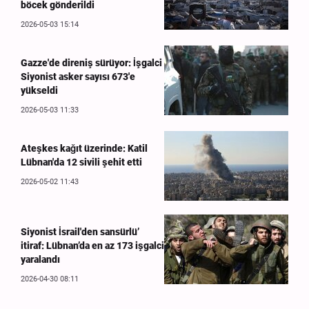
böcek gönderildi
2026-05-03 15:14
Gazze'de direniş sürüyor: İşgalci
Siyonist asker sayısı 673'e
yükseldi
2026-05-03 11:33
Ateşkes kağıt üzerinde: Katil
Lübnan'da 12 sivili şehit etti
2026-05-02 11:43
Siyonist İsrail'den sansürlü’
itiraf: Lübnan’da en az 173 işgalci
yaralandı
2026-04-30 08:11