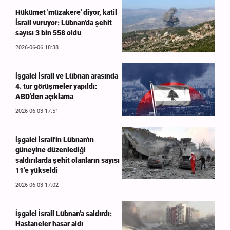
Hükümet 'müzakere' diyor, katil
İsrail vuruyor: Lübnan'da şehit
sayısı 3 bin 558 oldu
2026-06-06 18:38
İşgalci İsrail ve Lübnan arasında
4. tur görüşmeler yapıldı:
ABD'den açıklama
2026-06-03 17:51
İşgalci İsrail'in Lübnan'ın
güneyine düzenlediği
saldırılarda şehit olanların sayısı
11'e yükseldi
2026-06-03 17:02
İşgalci İsrail Lübnan'a saldırdı:
Hastaneler hasar aldı