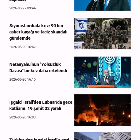
2026-05-27 09:44
Siyonist orduda kriz: 90 bin
asker kaçağı ve taciz skandalı
gündemde
2026-05-20 16:42
Netanyahu’nun "Yolsuzluk
Davası" bir kez daha ertelendi
2026-05-20 16:10
İşgalci İsrail'den Lübnan'da gece
katliamı: 19 şehit 32 yaralı
2026-05-20 16:03