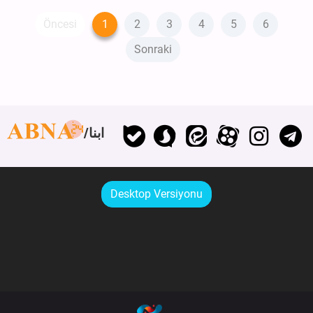
Öncesi
1
2
3
4
5
6
Sonraki
ابنا
Desktop Versiyonu