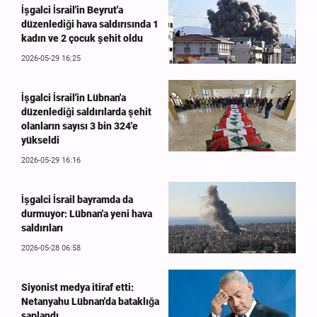
İşgalci İsrail'in Beyrut'a
düzenlediği hava saldırısında 1
kadın ve 2 çocuk şehit oldu
2026-05-29 16:25
İşgalci İsrail'in Lübnan'a
düzenlediği saldırılarda şehit
olanların sayısı 3 bin 324'e
yükseldi
2026-05-29 16:16
İşgalci İsrail bayramda da
durmuyor: Lübnan'a yeni hava
saldırıları
2026-05-28 06:58
Siyonist medya itiraf etti:
Netanyahu Lübnan'da bataklığa
saplandı